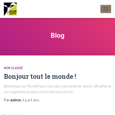
DÉPLI
LA
NAVIG
Blog
NON CLASSÉ
Bonjour tout le monde !
Bienvenue sur WordPress. Ceci est votre premier article. Modifiez-le
ou supprimez-le, puis commencez à écrire !
Par
admin
, il y a
4 ans